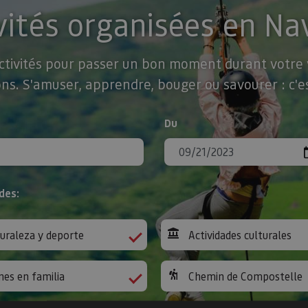
vités organisées en Na
activités pour passer un bon moment durant votre v
ns. S'amuser, apprendre, bouger ou savourer : c'es
Du
des:
uraleza y deporte
Actividades culturales
nes en familia
Chemin de Compostelle