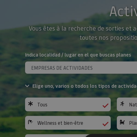
Acti
Vous êtes à la recherche de sorties et 
toutes nos propositio
Rechercher
Indica localidad / lugar en el que buscas planes
Elige uno, varios o todos los tipos de activida
Tous
Nat
Wellness et bien-être
Pla