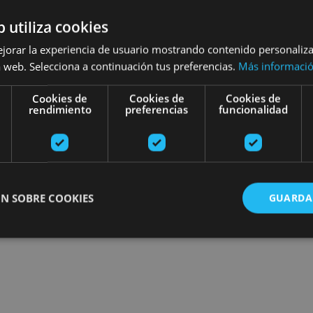
esibilidad
Turismo regenerativo
b utiliza cookies
ejorar la experiencia de usuario mostrando contenido personaliz
 web. Selecciona a continuación tus preferencias.
Más informaci
Recherchez des sorties
Cookies de
Cookies de
Cookies de
rendimiento
preferencias
funcionalidad
N SOBRE COOKIES
GUARDA
ente necesarias
Cookies de rendimiento
Cookies de preferencias
Cookie
Cookies no clasificadas
ente necesarias permiten la funcionalidad principal del sitio web, como el inicio de ses