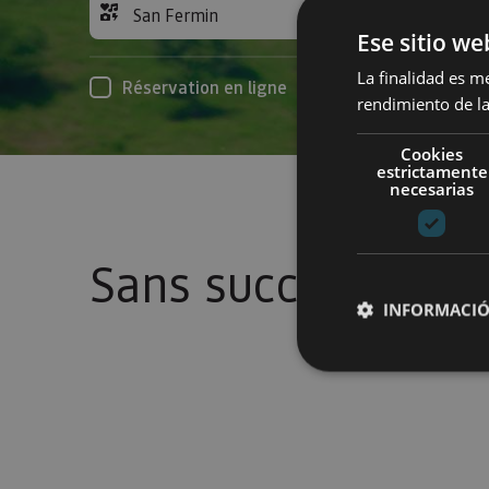
San Fermin
Acc
Ese sitio we
La finalidad es m
Réservation en ligne
rendimiento de la
Cookies
estrictamente
necesarias
Sans succès
INFORMACIÓ
Cookies estrictam
Las cookies estrictam