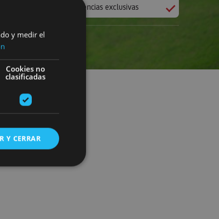
Experiencias exclusivas
ado y medir el
ón
Cookies no
clasificadas
R Y CERRAR
s de funcionalidad
ión de usuario y la