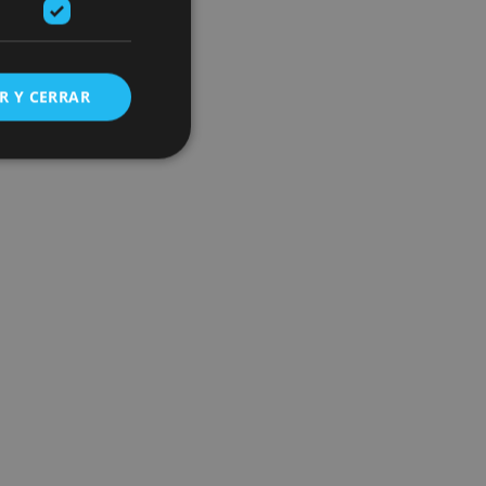
R Y CERRAR
s de funcionalidad
ión de usuario y la
ookie para recordar
es de los visitantes.
ookie-Script.com
o general, utilizada
tiliza para
or parte del