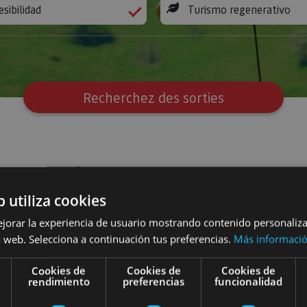
esibilidad
Turismo regenerativo
Recherchez des sorties
2
sorties
b utiliza cookies
ejorar la experiencia de usuario mostrando contenido personaliz
 web. Selecciona a continuación tus preferencias.
Más informaci
pa Balneario de Fitero
Idée de journée Contrastes au Spa Balneario de Fitero
Cookies de
Cookies de
Cookies de
rendimiento
preferencias
funcionalidad