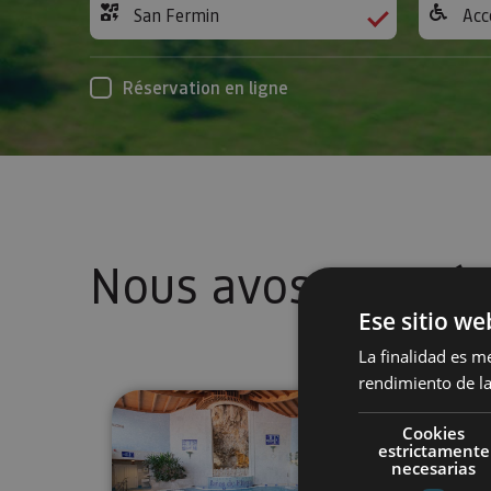
San Fermin
Acc
Réservation en ligne
Nous avos trouvé
Ese sitio we
La finalidad es m
rendimiento de la
Idée de journée Bien-être au S
Cookies
estrictamente
necesarias