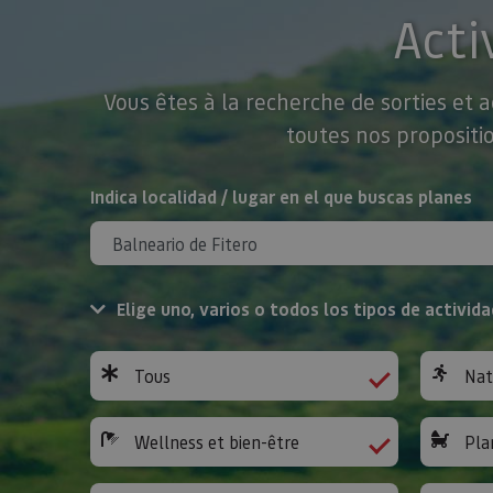
Acti
Vous êtes à la recherche de sorties et 
toutes nos propositio
Rechercher
Indica localidad / lugar en el que buscas planes
Elige uno, varios o todos los tipos de activida
Tous
Nat
Wellness et bien-être
Pla