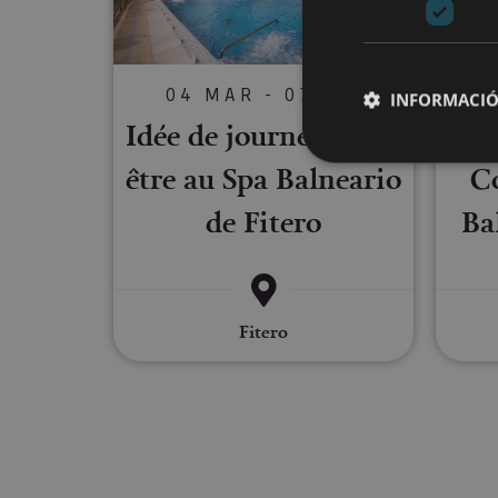
04 MAR - 07 DIC
INFORMACIÓ
Idée de journée Bien-
être au Spa Balneario
Co
Cookies estrictam
de Fitero
Ba
Las cookies estrictam
gestión de cuentas. E
Fitero
Nombre
CookieScriptConse
JSESSIONID