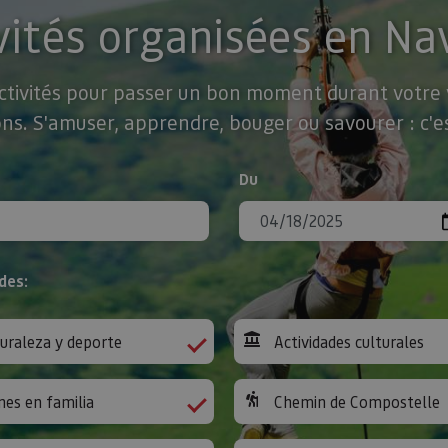
vités organisées en Na
activités pour passer un bon moment durant votre v
ns. S'amuser, apprendre, bouger ou savourer : c'es
Du
des:
uraleza y deporte
Actividades culturales
nes en familia
Chemin de Compostelle