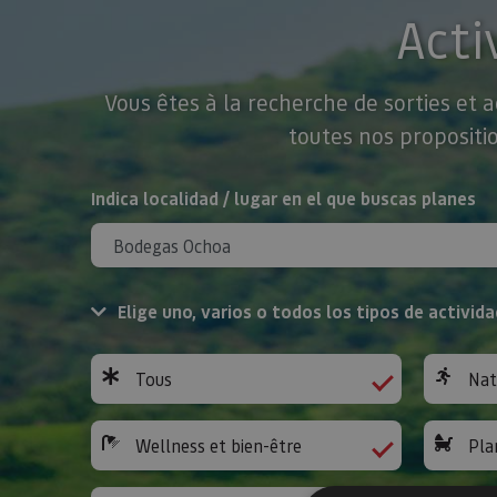
Acti
Vous êtes à la recherche de sorties et 
toutes nos propositio
Rechercher
Indica localidad / lugar en el que buscas planes
Elige uno, varios o todos los tipos de activida
Tous
Nat
Wellness et bien-être
Pla