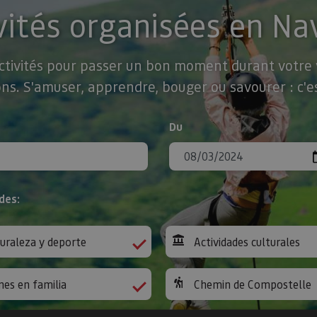
vités organisées en Na
activités pour passer un bon moment durant votre v
ns. S'amuser, apprendre, bouger ou savourer : c'es
Du
des:
uraleza y deporte
Actividades culturales
nes en familia
Chemin de Compostelle