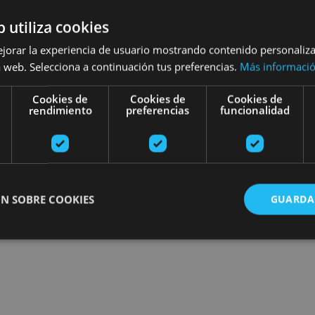
esibilidad
Turismo regenerativo
b utiliza cookies
ejorar la experiencia de usuario mostrando contenido personaliz
 web. Selecciona a continuación tus preferencias.
Más informaci
Recherchez des sorties
Cookies de
Cookies de
Cookies de
rendimiento
preferencias
funcionalidad
N SOBRE COOKIES
GUARDA
ente necesarias
Cookies de rendimiento
Cookies de preferencias
Cookie
Cookies no clasificadas
ente necesarias permiten la funcionalidad principal del sitio web, como el inicio de ses