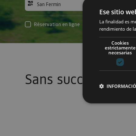
San Fermin
Acc
Ese sitio we
La finalidad es m
Réservation en ligne
rendimiento de la
Cookies
estrictamente
necesarias
Sans succès
INFORMACIÓ
Cookies estrictam
Las cookies estrictam