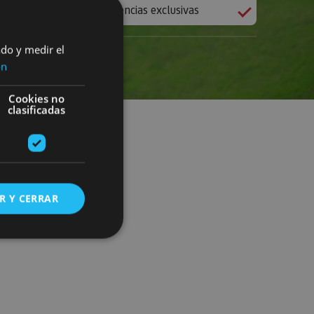
Experiencias exclusivas
ado y medir el
ón
Cookies no
clasificadas
R Y CERRAR
s de funcionalidad
ión de usuario y la