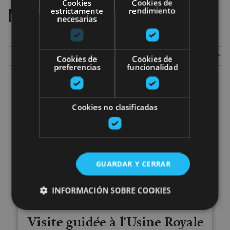
Cookies
Cookies de
Nous avos trouvé
1
sorties
estrictamente
rendimiento
necesarias
Cookies de
Cookies de
preferencias
funcionalidad
Afficher
Cookies no clasificadas
Visite guidée à l'Usine Royale de
GUARDAR Y CERRAR
INFORMACIÓN SOBRE COOKIES
VARIAS FECHAS
Visite guidée à l'Usine Royale