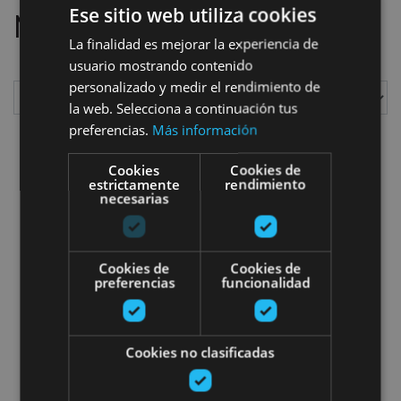
Ese sitio web utiliza cookies
Nous avos trouvé
2
sorties
La finalidad es mejorar la experiencia de
usuario mostrando contenido
personalizado y medir el rendimiento de
la web. Selecciona a continuación tus
Afficher
preferencias.
Más información
Cookies
Cookies de
estrictamente
rendimiento
necesarias
IrriSarri Land-Parque de aventur
Cookies de
Cookies de
preferencias
funcionalidad
Cookies no clasificadas
15 MAR - 31 DIC
IrriSarri Land-Parque de