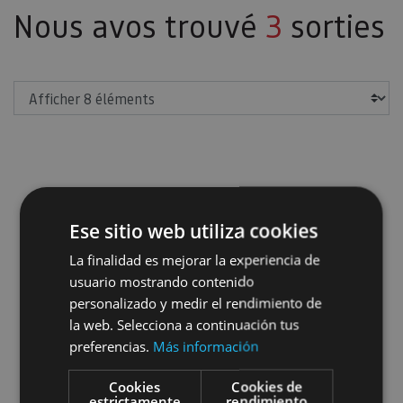
Nous avos trouvé
3
sorties
Afficher
Visite guidée à Olite
Ese sitio web utiliza cookies
La finalidad es mejorar la experiencia de
usuario mostrando contenido
personalizado y medir el rendimiento de
la web. Selecciona a continuación tus
preferencias.
Más información
01 ENE - 31 DIC
Visite guidée à Olite
Cookies
Cookies de
estrictamente
rendimiento