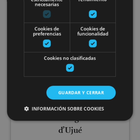
necesarias
Olite, Palacio Real de Olite, Iglesia de Santa María
Cookies de
Cookies de
la Real (Olite)
preferencias
funcionalidad
Visitez le village médiéval d’Ujué
Cookies no clasificadas
GUARDAR Y CERRAR
01 ENE - 31 DIC
INFORMACIÓN SOBRE COOKIES
Visitez le village médiéval
d’Ujué
Cookies estrictamente necesarias