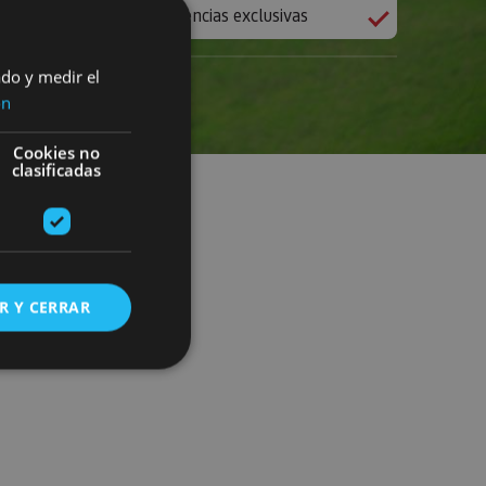
Experiencias exclusivas
ado y medir el
ón
Cookies no
clasificadas
R Y CERRAR
s de funcionalidad
ión de usuario y la