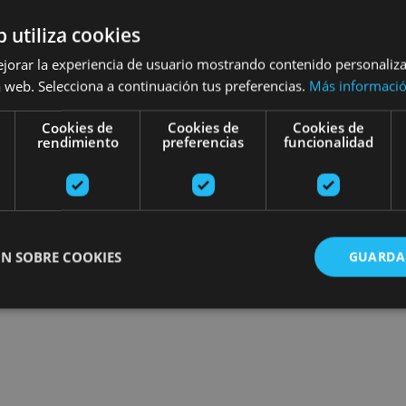
esibilidad
Turismo regenerativo
b utiliza cookies
ejorar la experiencia de usuario mostrando contenido personaliz
 web. Selecciona a continuación tus preferencias.
Más informaci
Recherchez des sorties
Cookies de
Cookies de
Cookies de
rendimiento
preferencias
funcionalidad
N SOBRE COOKIES
GUARDA
ente necesarias
Cookies de rendimiento
Cookies de preferencias
Cookie
Cookies no clasificadas
ente necesarias permiten la funcionalidad principal del sitio web, como el inicio de ses