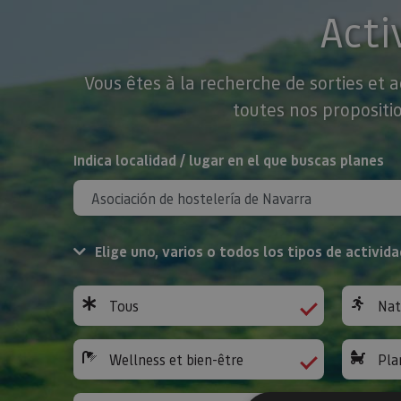
Acti
Vous êtes à la recherche de sorties et 
toutes nos propositio
Rechercher
Indica localidad / lugar en el que buscas planes
Elige uno, varios o todos los tipos de activida
Tous
Nat
Wellness et bien-être
Pla