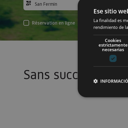
San Fermin
Acc
Ese sitio we
La finalidad es m
Réservation en ligne
rendimiento de la
Cookies
estrictamente
necesarias
Sans succès
INFORMACIÓ
Cookies estrictam
Las cookies estrictam