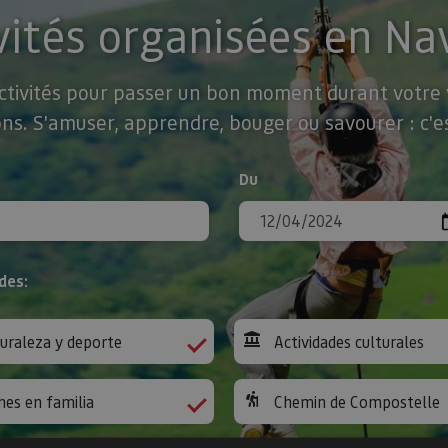
vités organisées en Na
activités pour passer un bon moment durant votre v
ns. S'amuser, apprendre, bouger ou savourer : c'es
Du
des:
uraleza y deporte
Actividades culturales
nes en familia
Chemin de Compostelle