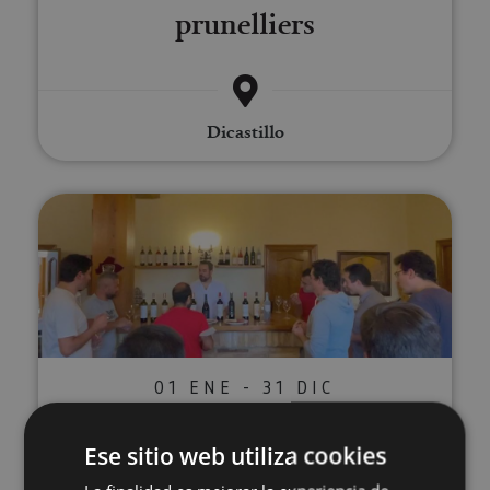
prunelliers
Dicastillo
5 vins à votre goût dans la cave
01 ENE - 31 DIC
5 vins à votre goût dans la
Ese sitio web utiliza cookies
cave à vins Bodegas Alconde