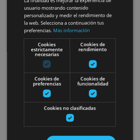
La finalidad es mejorar la experiencia de
usuario mostrando contenido
personalizado y medir el rendimiento de
la web. Selecciona a continuación tus
Lerín
preferencias.
Más información
Cookies
Cookies de
Toast avec vin et or liquide che
estrictamente
rendimiento
necesarias
Cookies de
Cookies de
preferencias
funcionalidad
01 ENE - 31 DIC
Toast avec vin et or liquide
Cookies no clasificadas
chez Bodegas Emilio Valerio