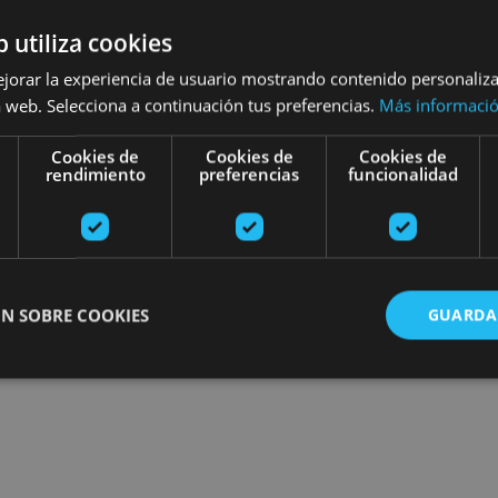
esibilidad
Turismo regenerativo
b utiliza cookies
ejorar la experiencia de usuario mostrando contenido personaliz
 web. Selecciona a continuación tus preferencias.
Más informaci
Recherchez des sorties
Cookies de
Cookies de
Cookies de
rendimiento
preferencias
funcionalidad
N SOBRE COOKIES
GUARDA
ente necesarias
Cookies de rendimiento
Cookies de preferencias
Cookie
Cookies no clasificadas
ente necesarias permiten la funcionalidad principal del sitio web, como el inicio de ses