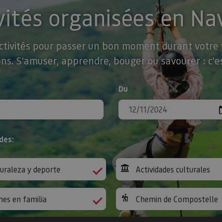
vités organisées en Na
activités pour passer un bon moment durant votre v
ns. S'amuser, apprendre, bouger ou savourer : c'es
Du
des:
uraleza y deporte
Actividades culturales
nes en familia
Chemin de Compostelle