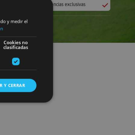
Experiencias exclusivas
ado y medir el
ón
Cookies no
clasificadas
R Y CERRAR
s de funcionalidad
ión de usuario y la