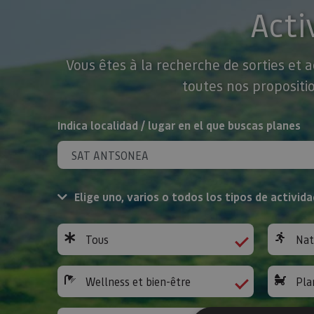
Acti
Vous êtes à la recherche de sorties et 
toutes nos propositio
Rechercher
Indica localidad / lugar en el que buscas planes
Elige uno, varios o todos los tipos de activida
Tous
Nat
Wellness et bien-être
Pla