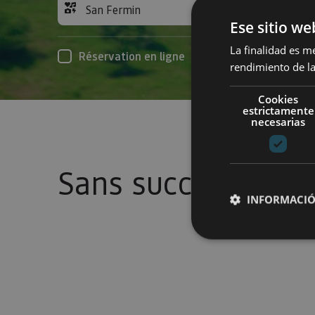
San Fermin
Acc
Ese sitio we
La finalidad es m
Réservation en ligne
rendimiento de la
Cookies
estrictamente
necesarias
Sans succès
INFORMACIÓ
Cookies estrictam
Las cookies estrictam