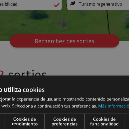
esibilidad
Turismo regenerativo
Recherchez des sorties
2
sorties
b utiliza cookies
ejorar la experiencia de usuario mostrando contenido personaliz
égénération dans une ferme-école
Expérience de connexion et régénération urbaine à 
 web. Selecciona a continuación tus preferencias.
Más informaci
Cookies de
Cookies de
Cookies de
rendimiento
preferencias
funcionalidad