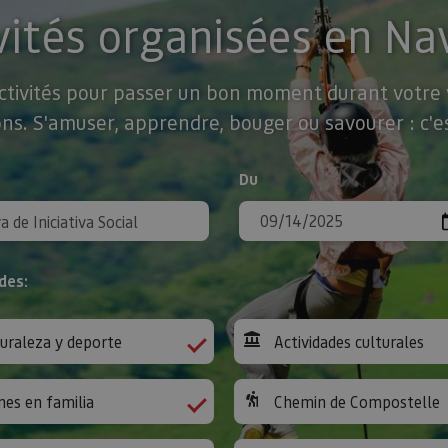
vités organisées en Na
activités pour passer un bon moment durant votre v
ns. S'amuser, apprendre, bouger ou savourer : c'es
Du
des:
uraleza y deporte
Actividades culturales
nes en familia
Chemin de Compostelle