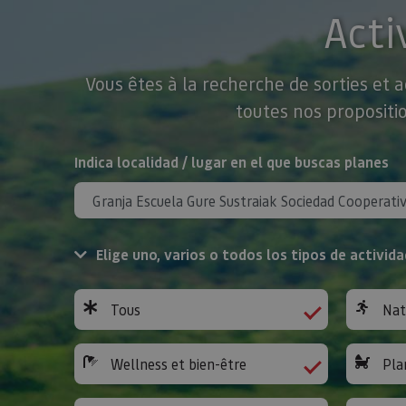
Acti
Vous êtes à la recherche de sorties et 
toutes nos propositio
Rechercher
Indica localidad / lugar en el que buscas planes
Elige uno, varios o todos los tipos de activida
Tous
Nat
Wellness et bien-être
Pla