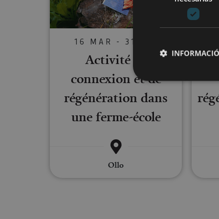
16 MAR - 31 DIC
INFORMACIÓ
Activité de
connexion et de
régénération dans
rég
Cookies estrictam
une ferme-école
Las cookies estrictam
gestión de cuentas. E
Nombre
Ollo
CookieScriptConse
JSESSIONID