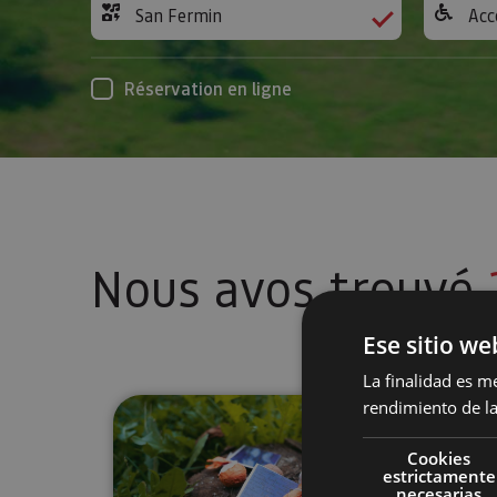
San Fermin
Acc
Réservation en ligne
Nous avos trouvé
Ese sitio we
La finalidad es m
Activité de connexion et de r
rendimiento de la
Cookies
estrictamente
necesarias