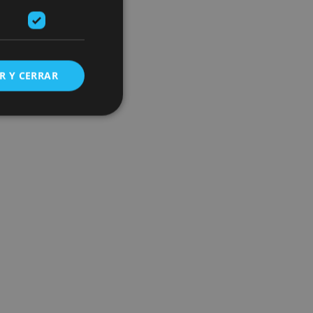
R Y CERRAR
s de funcionalidad
ión de usuario y la
ookie para recordar
es de los visitantes.
ookie-Script.com
o general, utilizada
tiliza para