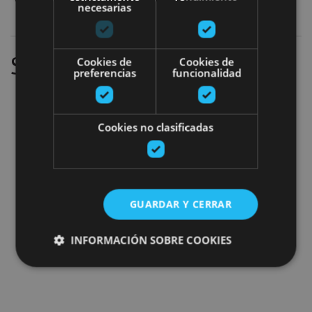
Évènements sportifs
necesarias
Ajouter les filtres
Sans succès
Cookies de
Cookies de
preferencias
funcionalidad
Cookies no clasificadas
GUARDAR Y CERRAR
INFORMACIÓN SOBRE COOKIES
Cookies estrictamente necesarias