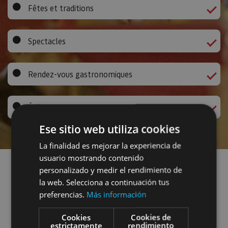
Fêtes et traditions
Spectacles
Rendez-vous gastronomiques
Évènements sportifs
Ese sitio web utiliza cookies
La finalidad es mejorar la experiencia de
Trouver événements
usuario mostrando contenido
personalizado y medir el rendimiento de
la web. Selecciona a continuación tus
Fêtes et traditions
Spectacles
preferencias.
Más información
Rendez-vous gastronomiques
Cookies
Cookies de
estrictamente
rendimiento