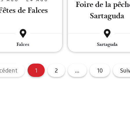
Foire de la pêch
Fêtes de Falces
Sartaguda
Falces
Sartaguda
cédent
1
2
...
10
Sui