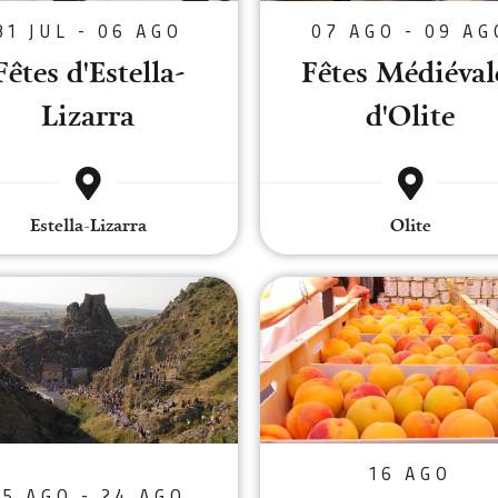
31 JUL - 06 AGO
07 AGO - 09 AG
Fêtes d'Estella-
Fêtes Médiéval
Lizarra
d'Olite
Estella-Lizarra
Olite
Fêtes de Falces
Foire de la
16 AGO
15 AGO - 24 AGO