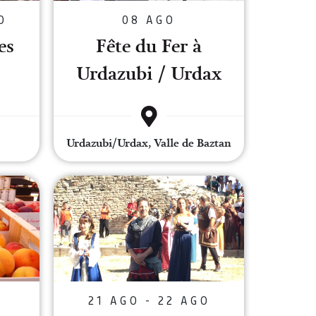
O
08 AGO
es
Fête du Fer à
Urdazubi / Urdax
Urdazubi/Urdax, Valle de Baztan
 pêche à Sartaguda
Tiebas, Cour Royale de Navarre
21 AGO - 22 AGO