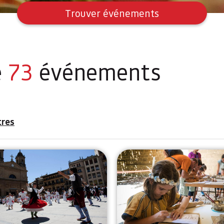
Trouver événements
é
73
événements
tres
ldea
Fêtes d'Estella-Lizarra
Fêtes Médié