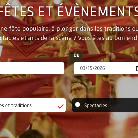
FÊTES ET ÉVÈNEMENT
e fête populaire, à plonger dans les traditions ou 
ctacles et arts de la scène ? Vous êtes au bon endr
Du
es et traditions
Spectacles