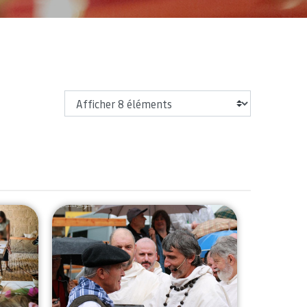
Afficher
vales d'Olite
Fête du Fer à Urdazubi / Urdax