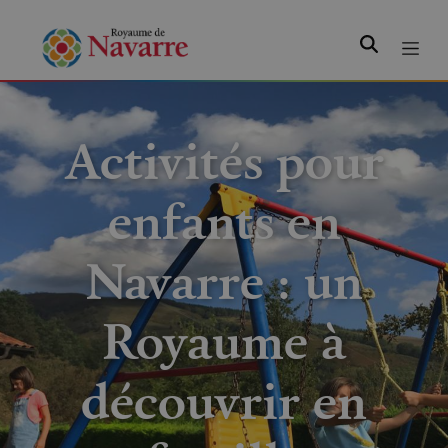
Rechercher
Activités pour
enfants en
Navarre : un
Royaume à
découvrir en