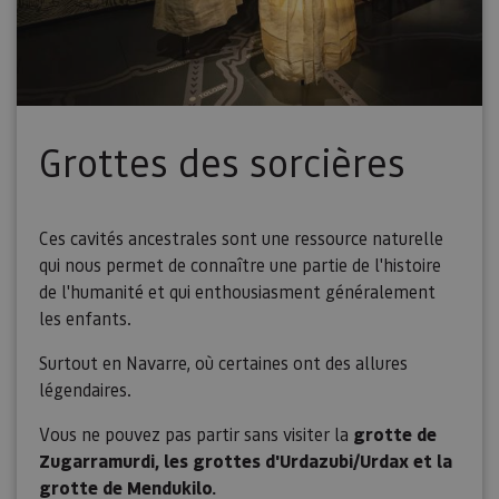
los propi
de sitios
rastrear e
comport
de los vis
y medir e
rendimie
sitio. Es 
cookie de
Grottes des sorcières
patrón, d
prefijo _p
seguido 
serie cort
números 
letras, qu
Ces cavités ancestrales sont une ressource naturelle
cree que 
código d
qui nous permet de connaître une partie de l'histoire
referenci
el domin
de l'humanité et qui enthousiasment généralement
configura
les enfants.
cookie.
pageviewCount
.visitnavarra.es
1 día
Esta cook
Surtout en Navarre, où certaines ont des allures
utiliza pa
contar y r
légendaires.
las vistas
página p
usuario 
Vous ne pouvez pas partir sans visiter la
grotte de
su visita 
Zugarramurdi, les grottes d'Urdazubi/Urdax et la
mejorar y
personali
grotte de Mendukilo.
experienc