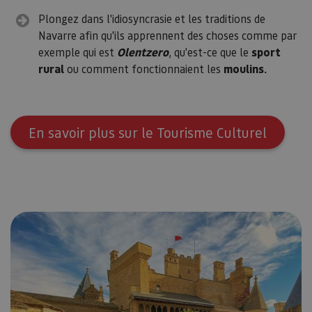
Oracle
sesi
Corporation
Plongez dans l'idiosyncrasie et les traditions de
Política de Privacidad de Google
plat
www.visitnavarra.es
prop
Navarre afin qu'ils apprennent des choses comme par
gene
utili
exemple qui est
Olentzero
, qu'est-ce que le
sport
sitio
rural
ou comment fonctionnaient les
moulins.
en JS
Nor
se ut
mant
sesi
usua
anón
En savoir plus sur le Tourisme Culturel
parte
servi
COOKIE_SUPPORT
www.visitnavarra.es
1 año
Esta
utili
deter
nave
usua
cook
Proveedor
/
Nombre
Vencimient
Proveedor
Dominio
/
Nombre
Vencimiento
Descripc
Proveedor
Dominio
/
Nombre
Vencimiento
Descripc
_hjSession_3655069
.visitnavarra.es
30 minutos