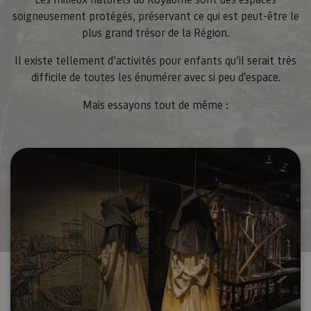
Piwik. Se 
para ayud
soigneusement protégés, préservant ce qui est peut-être le
los propi
plus grand trésor de la Région.
de sitios
rastrear e
comport
Il existe tellement d’activités pour enfants qu’il serait très
de los vis
y medir e
difficile de toutes les énumérer avec si peu d'espace.
rendimie
sitio. Es 
cookie de
Mais essayons tout de même :
patrón, d
prefijo _
es seguid
una serie
de númer
letras, qu
cree que 
código d
referenci
el domin
configura
cookie.
_pk_id.59.3f34
www.visitnavarra.es
1 año
Este nom
cookie es
asociado 
platafor
análisis 
código ab
Piwik. Se 
para ayud