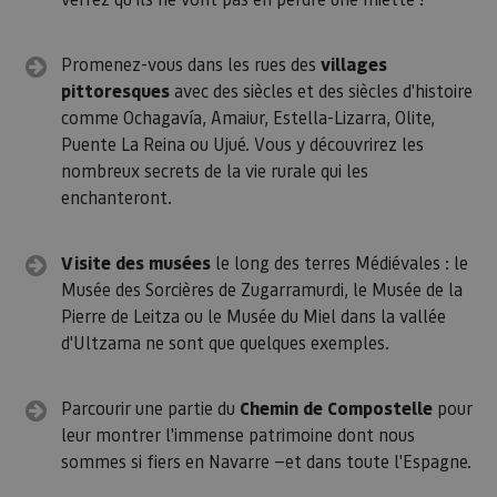
Cookies no clasificadas
Promenez-vous dans les rues des
villages
Las cookies estrictamente necesarias permiten la
funcionalidad principal del sitio web, como el inicio
pittoresques
avec des siècles et des siècles d'histoire
de sesión de usuario y la gestión de cuentas. El sitio
comme Ochagavía, Amaiur, Estella-Lizarra, Olite,
web no se puede utilizar correctamente sin las
cookies estrictamente necesarias.
Puente La Reina ou Ujué. Vous y découvrirez les
Proveedor
/
nombreux secrets de la vie rurale qui les
Nombre
Vencimiento
Desc
Dominio
enchanteront.
CookieScriptConsent
1 mes
El se
CookieScript
Cook
www.visitnavarra.es
Scri
Visite des musées
le long des terres Médiévales : le
utili
cook
Musée des Sorcières de Zugarramurdi, le Musée de la
recor
pref
Pierre de Leitza ou le Musée du Miel dans la vallée
cons
d'Ultzama ne sont que quelques exemples.
de c
los v
Es n
que 
de c
Parcourir une partie du
Chemin de Compostelle
pour
Cook
leur montrer l'immense patrimoine dont nous
Scri
func
sommes si fiers en Navarre —et dans toute l'Espagne.
corr
JSESSIONID
Sesión
Cook