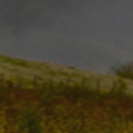
_pk_id.59.3f34
pageviewCount