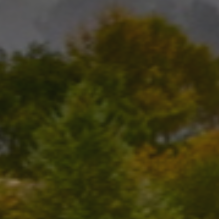
tamiento de los
na cookie de tipo
una serie corta de
e referencia para el
aforma de análisis
dar a los
tamiento de los
na cookie de tipo
na serie corta de
e referencia para el
istas de la página
personalizar la