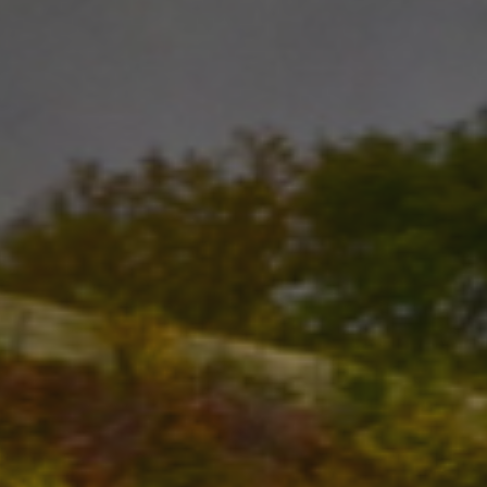
propietarios de sitios web a rastrear el compor
visitantes y medir el rendimiento del sitio. Es u
patrón, donde el prefijo _pk_ses es seguido por 
números y letras, que se cree que es un código d
dominio que configura la cookie.
www.visitnavarra.es
1 año
Este nombre de cookie está asociado con la plat
web de código abierto Piwik. Se utiliza para ayu
propietarios de sitios web a rastrear el compor
visitantes y medir el rendimiento del sitio. Es u
patrón, donde el prefijo _pk_id es seguido por u
números y letras, que se cree que es un código d
dominio que configura la cookie.
.visitnavarra.es
1 día
Esta cookie se utiliza para contar y rastrear las v
por un usuario durante su visita para mejorar y 
experiencia del usuario.