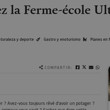
ez la Ferme-école U
turaleza y deporte
Gastro y enoturismo
Planes en 
Twitter
Facebook
Correo e
What
COMPARTIR:
r ? Avez-vous toujours rêvé d’avoir un potager ?
es animaux vous ravit ? Sachez que dans cette