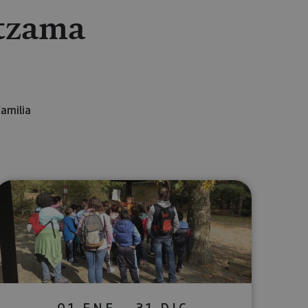
ltzama
familia
lectrónico
sApp
01 ENE - 31 DIC