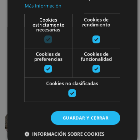
Naturelle
Más información
Végétation caractéristique de la Navarre
méditerranéenne
Cookies
Cookies de
estrictamente
rendimiento
Histoire du chemin de fer de l’Iraty
necesarias
Observation des oiseaux dans les
formations rocheuses avec jumelles et
télescope.
Cookies de
Cookies de
preferencias
funcionalidad
Cookies no clasificadas
GUARDAR Y CERRAR
Précédent
Suivant
INFORMACIÓN SOBRE COOKIES