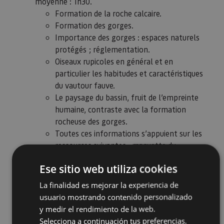
moyenne : 1h30.
Formation de la roche calcaire.
Formation des gorges.
Importance des gorges : espaces naturels
protégés ; réglementation.
Oiseaux rupicoles en général et en
particulier les habitudes et caractéristiques
du vautour fauve.
Le paysage du bassin, fruit de l’empreinte
humaine, contraste avec la formation
rocheuse des gorges.
Toutes ces informations s’appuient sur les
ressources suivantes : maquette du
territoire, recréation d’une gorge, peintures
Ese sitio web utiliza cookies
murales des environs, matériel audiovisuel.
Visite du Centre d’Interprétation et de la
La finalidad es mejorar la experiencia de
Gorge de Lumbier
. La durée moyenne est de
usuario mostrando contenido personalizado
3h30, encas inclus.
y medir el rendimiento de la web.
La gorge, un espace protégé, Réserve
Selecciona a continuación tus preferencias.