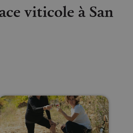
ace viticole à San
lectrónico
sApp