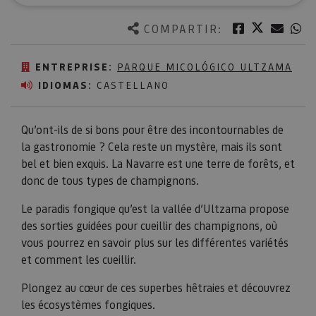
Twitter
Facebook
Corre
W
COMPARTIR:
ENTREPRISE:
PARQUE MICOLÓGICO ULTZAMA
IDIOMAS:
CASTELLANO
Qu’ont-ils de si bons pour être des incontournables de
la gastronomie ? Cela reste un mystère, mais ils sont
bel et bien exquis. La Navarre est une terre de forêts, et
donc de tous types de champignons.
Le paradis fongique qu’est la vallée d’Ultzama propose
des sorties guidées pour cueillir des champignons, où
vous pourrez en savoir plus sur les différentes variétés
et comment les cueillir.
Plongez au cœur de ces superbes hêtraies et découvrez
les écosystèmes fongiques.