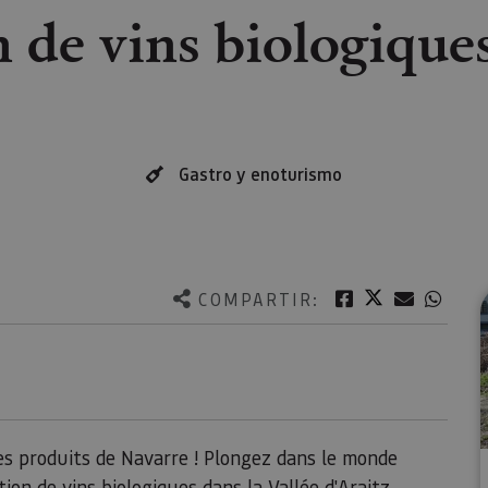
 de vins biologique
Gastro y enoturismo
Twitter
Facebook
Correo e
What
COMPARTIR:
es produits de Navarre ! Plongez dans le monde
ion de vins biologiques dans la Vallée d'Araitz.