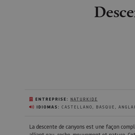
Desce
ENTREPRISE:
NATURKIDE
IDIOMAS:
CASTELLANO, BASQUE, ANGLAI
La descente de canyons est une façon complè
alliant eau, roche, mouvement et nature. Ce