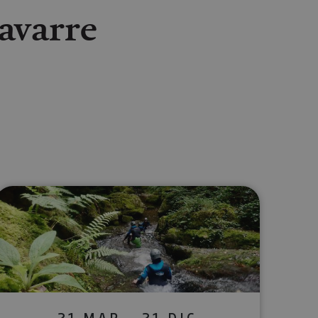
avarre
lectrónico
sApp
21 MAR - 21 DIC