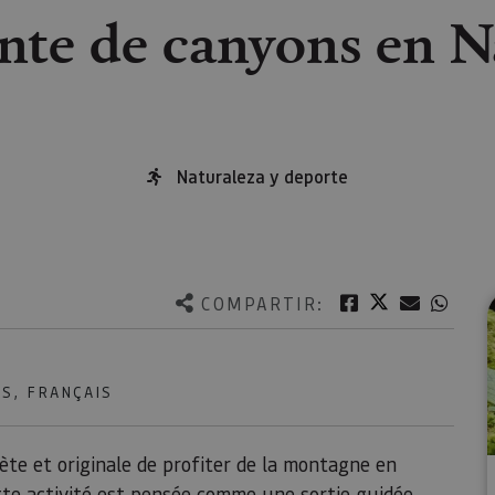
nte de canyons en N
Naturaleza y deporte
Twitter
Facebook
Correo e
What
COMPARTIR:
S, FRANÇAIS
te et originale de profiter de la montagne en
tte activité est pensée comme une sortie guidée,