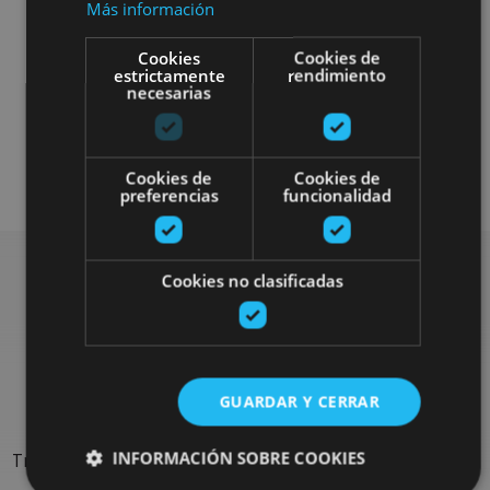
Más información
Cookies
Cookies de
estrictamente
rendimiento
necesarias
Otros
Agua
Senderismo y montaña
Cookies de
Cookies de
preferencias
funcionalidad
Cookies no clasificadas
Rechercher plus de
sorties
GUARDAR Y CERRAR
INFORMACIÓN SOBRE COOKIES
Trouvez des sorties et des propositions pour compléter votre
séjour en Navarre : activités organisées, visites et les