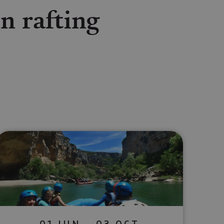
en rafting
lectrónico
sApp
01 JUN - 03 OCT