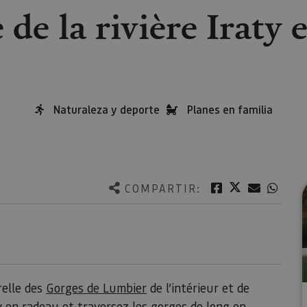
de la rivière Iraty 
Naturaleza y deporte
Planes en familia
Twitter
Facebook
Correo e
What
COMPARTIR:
relle des
Gorges de Lumbier
de l’intérieur et de
y en radeau et traversez les gorges de long en