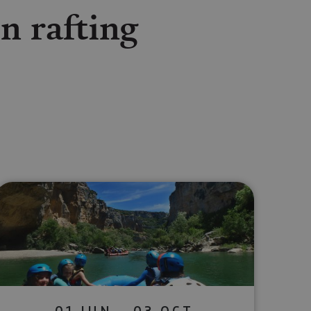
en rafting
lectrónico
sApp
01 JUN - 03 OCT