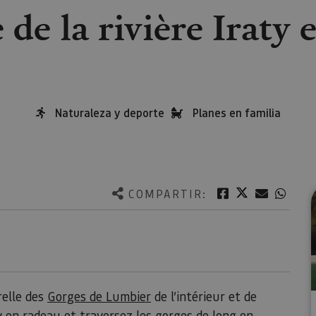
de la rivière Iraty 
Naturaleza y deporte
Planes en familia
Twitter
Facebook
Correo e
What
COMPARTIR:
relle des
Gorges de Lumbier
de l’intérieur et de
y en radeau et traversez les gorges de long en