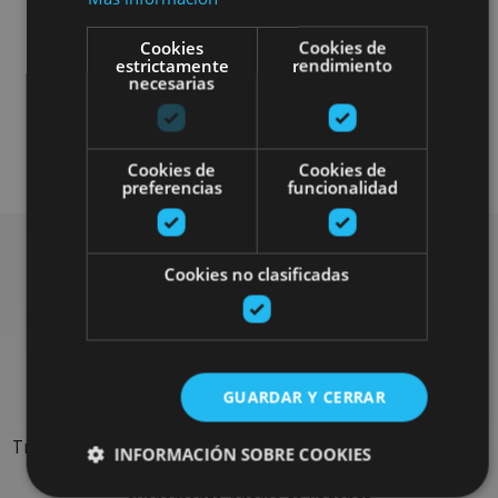
Cookies
Cookies de
estrictamente
rendimiento
necesarias
Otros
Cookies de
Cookies de
preferencias
funcionalidad
Cookies no clasificadas
Rechercher plus de
sorties
GUARDAR Y CERRAR
Trouvez des sorties et des propositions pour compléter votre
INFORMACIÓN SOBRE COOKIES
séjour en Navarre : activités organisées, visites et les