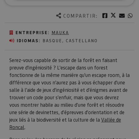
Twitter
Facebook
Corre
W
COMPARTIR:
ENTREPRISE:
MAUKA
IDIOMAS:
BASQUE, CASTELLANO
Serez-vous capable de sortir de la forêt en faisant
preuve d'ingéniosité ? L'escape dans un forest
fonctionne de la même manière qu'un escape room, à la
différence que vous n'aurez pas à vous échapper d'une
salle à l'aide de jeux d'ingéniosité et d'énigmes avant de
trouver un code pour s'enfuir, mais que vous devrez
vous montrer habile au milieu d'une forêt et résoudre
une série de devinettes, d'épreuves d'orientation et de
jeux liés à la biodiversité et la culture de la
Vallée de
Roncal
.