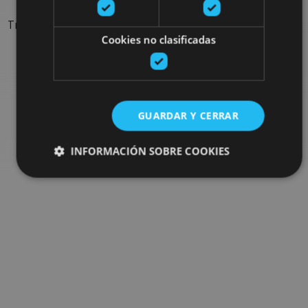
Trouvez des sorties et des propositions pour compléter votre
Cookies no clasificadas
séjour en Navarre : activités organisées, visites et les
évènements-phares de l'agenda
Allez au navigateur de sorties
GUARDAR Y CERRAR
INFORMACIÓN SOBRE COOKIES
Cookies estrictamente necesarias
Cookies de rendimiento
Cookies de preferencias
Cookies de funcionalidad
Cookies no clasificadas
Las cookies estrictamente necesarias permiten la