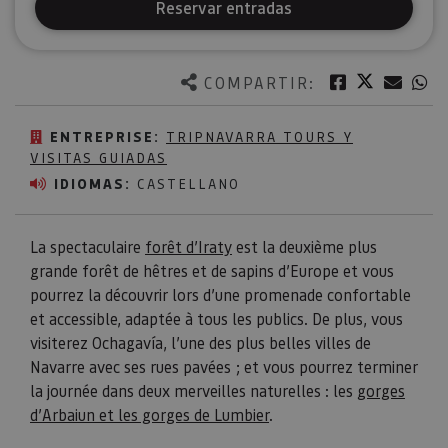
Reservar entradas
Twitter
Facebook
Corre
W
COMPARTIR:
ENTREPRISE:
TRIPNAVARRA TOURS Y
VISITAS GUIADAS
IDIOMAS:
CASTELLANO
La spectaculaire
forêt d’Iraty
est la deuxième plus
grande forêt de hêtres et de sapins d’Europe et vous
pourrez la découvrir lors d’une promenade confortable
et accessible, adaptée à tous les publics. De plus, vous
visiterez Ochagavía, l’une des plus belles villes de
Navarre avec ses rues pavées ; et vous pourrez terminer
la journée dans deux merveilles naturelles : les
gorges
d’Arbaiun et les gorges de Lumbier
.