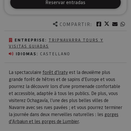
Reservar entradas
Twitter
Facebook
Corre
W
COMPARTIR:
ENTREPRISE:
TRIPNAVARRA TOURS Y
VISITAS GUIADAS
IDIOMAS:
CASTELLANO
La spectaculaire
forêt d’Iraty
est la deuxième plus
grande forêt de hêtres et de sapins d’Europe et vous
pourrez la découvrir lors d’une promenade confortable
et accessible, adaptée à tous les publics. De plus, vous
visiterez Ochagavía, l’une des plus belles villes de
Navarre avec ses rues pavées ; et vous pourrez terminer
la journée dans deux merveilles naturelles : les
gorges
d’Arbaiun et les gorges de Lumbier
.