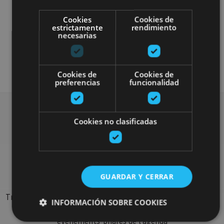
Cookies
Cookies de
estrictamente
rendimiento
necesarias
Visitas guiadas
Cookies de
Cookies de
preferencias
funcionalidad
Cookies no clasificadas
Rechercher plus de
sorties
GUARDAR Y CERRAR
Trouvez des sorties et des propositions pour compléter votre
INFORMACIÓN SOBRE COOKIES
séjour en Navarre : activités organisées, visites et les
évènements-phares de l'agenda