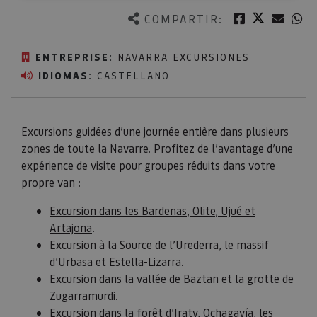
Twitter
Facebook
Corre
W
COMPARTIR:
ENTREPRISE:
NAVARRA EXCURSIONES
IDIOMAS:
CASTELLANO
Excursions guidées d’une journée entière dans plusieurs
zones de toute la Navarre. Profitez de l’avantage d’une
expérience de visite pour groupes réduits dans votre
propre van :
Excursion dans les Bardenas, Olite, Ujué et
Artajona
.
Excursion à la Source de l’Urederra, le massif
d’Urbasa et Estella-Lizarra.
Excursion dans la vallée de Baztan et la grotte de
Zugarramurdi.
Excursion dans la forêt d’Iraty, Ochagavía, les