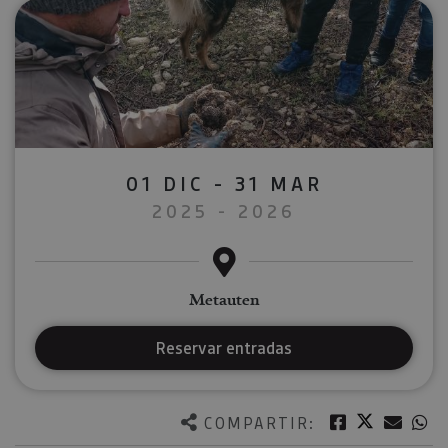
01 DIC - 31 MAR
2025 - 2026
Metauten
Reservar entradas
Twitter
Facebook
Corre
W
COMPARTIR: