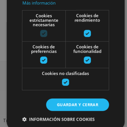
Más información
Cookies
Cookies de
estrictamente
rendimiento
necesarias
Gastronomía
Enoturismo
Cookies de
Cookies de
preferencias
funcionalidad
Cookies no clasificadas
Rechercher plus de
sorties
GUARDAR Y CERRAR
INFORMACIÓN SOBRE COOKIES
Trouvez des sorties et des propositions pour compléter votre