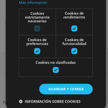
Más información
Cookies
Cookies de
estrictamente
rendimiento
necesarias
Gastronomía
Enoturismo
Cookies de
Cookies de
preferencias
funcionalidad
Cookies no clasificadas
Rechercher plus de
sorties
GUARDAR Y CERRAR
INFORMACIÓN SOBRE COOKIES
Trouvez des sorties et des propositions pour compléter votre