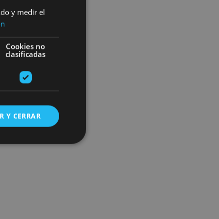
ado y medir el
ón
Cookies no
clasificadas
R Y CERRAR
s de funcionalidad
ión de usuario y la