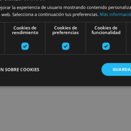
ejorar la experiencia de usuario mostrando contenido personaliz
 web. Selecciona a continuación tus preferencias.
Más informaci
Cookies de
Cookies de
Cookies de
rendimiento
preferencias
funcionalidad
N SOBRE COOKIES
GUARDA
ente necesarias
Cookies de rendimiento
Cookies de preferencias
Cookie
Cookies no clasificadas
ente necesarias permiten la funcionalidad principal del sitio web, como el inicio de ses
l sitio web no se puede utilizar correctamente sin las cookies estrictamente necesarias.
Proveedor
/