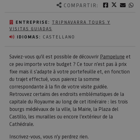
Twitter
Facebook
Corre
W
COMPARTIR:
ENTREPRISE:
TRIPNAVARRA TOURS Y
VISITAS GUIADAS
IDIOMAS:
CASTELLANO
Saviez-vous qu'il est possible de découvrir
Pampelune
et
ce peu importe votre budget ? Ce tour n'est pas à prix
fixe mais il s'adapte à votre portefeuille et, en fonction
du trajet effectué, vous paierez la somme
correspondante à la fin de votre visite guidée.
Retrouvez certains des endroits emblématiques de la
capitale du Royaume au long de cet itinéraire : les trois
bourgs médiévaux de la ville, la Mairie, la Plaza del
Castillo, les murailles ou encore l'extérieur de la
Cathédrale.
Inscrivez-vous, vous n'y perdrez rien.