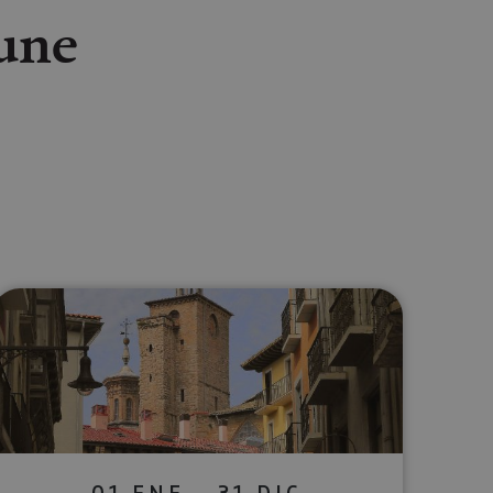
lune
lectrónico
sApp
01 ENE - 31 DIC