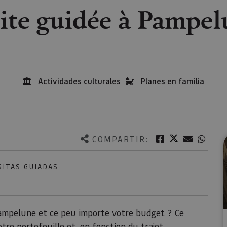
ite guidée à Pampe
Actividades culturales
Planes en familia
Twitter
Facebook
Correo e
What
COMPARTIR:
SITAS GUIADAS
ampelune
et ce peu importe votre budget ? Ce
votre portefeuille et, en fonction du trajet