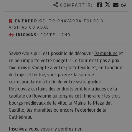
Twitter
Facebook
Corre
W
COMPARTIR:
ENTREPRISE:
TRIPNAVARRA TOURS Y
VISITAS GUIADAS
IDIOMAS:
CASTELLANO
Saviez-vous qu'il est possible de découvrir
Pampelune
et
ce peu importe votre budget ? Ce tour n'est pas à prix
fixe mais il s'adapte à votre portefeuille et, en fonction
du trajet effectué, vous paierez la somme
correspondante à la fin de votre visite guidée.
Retrouvez certains des endroits emblématiques de la
capitale du Royaume au long de cet itinéraire : les trois
bourgs médiévaux de la ville, la Mairie, la Plaza del
Castillo, les murailles ou encore l'extérieur de la
Cathédrale.
Inscrivez-vous, vous n'y perdrez rien.