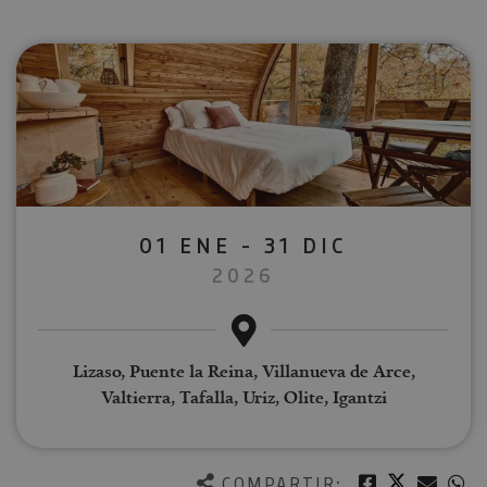
01 ENE - 31 DIC
2026
Lizaso, Puente la Reina, Villanueva de Arce,
Valtierra, Tafalla, Uriz, Olite, Igantzi
Twitter
Facebook
Corre
W
COMPARTIR: