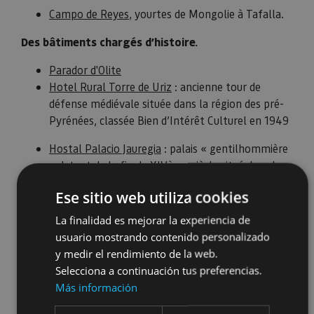
Campo de Reyes
, yourtes de Mongolie à Tafalla.
Des bâtiments chargés d’histoire.
Parador d'Olite
Hotel Rural Torre de Uriz
: ancienne tour de
défense médiévale située dans la région des pré-
Pyrénées, classée Bien d’Intérêt Culturel en 1949
Hostal Palacio Jauregia
: palais « gentilhommière
» datant de la fin du XIVème siècle situé dans le
village d’Irurita (vallée de Baztan).
Ese sitio web utiliza cookies
Hotel Pago de Cirsus
: hôtel de charme aux
La finalidad es mejorar la experiencia de
allures de château à côté de la cave à vin
usuario mostrando contenido personalizado
éponyme, entouré de vignobles et d’oliviers, situé
y medir el rendimiento de la web.
à Ablitas, en plein cœur de La Ribera.
Selecciona a continuación tus preferencias.
Más información
Des logements modernes ou futuristes intégrés au
paysage.