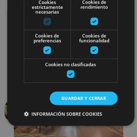
Cookies
Cookies de
estrictamente
rendimiento
Aire de Bardenas
, chambres cubiques à bulles, aux
necesarias
Bardenas Reales (Tudela).
Irrisarri Land
: fermes (chalets/appartements)
avec de grandes baies vitrées au milieu de la forêt
Cookies de
Cookies de
(Igantzi).
preferencias
funcionalidad
Cookies no clasificadas
GUARDAR Y CERRAR
Précédent
Suivant
INFORMACIÓN SOBRE COOKIES