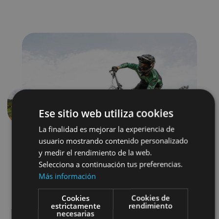
Précédent
Suivant
Ese sitio web utiliza cookies
La finalidad es mejorar la experiencia de
usuario mostrando contenido personalizado
y medir el rendimiento de la web.
Selecciona a continuación tus preferencias.
Más información
Cookies
Cookies de
Bici
Parques de aventura
estrictamente
rendimiento
necesarias