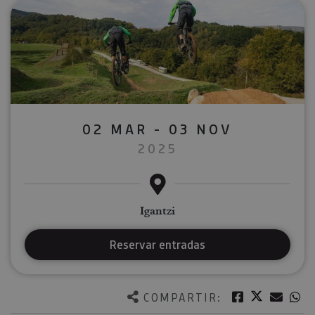
02 MAR - 03 NOV
2025
Igantzi
Reservar entradas
Twitter
Facebook
Corre
W
COMPARTIR: