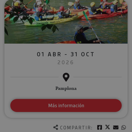
01 ABR - 31 OCT
2026
Pamplona
Más información
Twitter
Facebook
Corre
W
COMPARTIR: