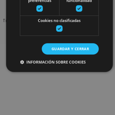
sorties
preferencias
funcionalidad
Trouvez des sorties et des propositions pour compléter votre
Cookies no clasificadas
séjour en Navarre : activités organisées, visites et les
évènements-phares de l'agenda
GUARDAR Y CERRAR
Allez au navigateur de sorties
INFORMACIÓN SOBRE COOKIES
Cookies estrictamente necesarias
Cookies de rendimiento
Cookies de preferencias
Cookies de funcionalidad
Cookies no clasificadas