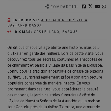
Twitter
Facebook
Corre
W
COMPARTIR:
ENTREPRISE:
ASOCIACIÓN TURÍSTICA
BAZTAN-BIDASOA
IDIOMAS:
CASTELLANO, BASQUE
On dit que chaque village abrite une histoire, mais celui
d’Etxalar en garde des milliers. Lors de cette visite, vous
découvrirez tous les secrets, coutumes et anecdotes de
ce charmant et paisible village du
Bassin de la Bidassoa
.
Connu pour la tradition ancestrale de chasse de pigeons
au filet, il surprend également grâce à son architecture
populaire conservée de manière intacte. En vous
promenant dans ses rues, vous apprécierez la beauté
des maisons, le jardin de stèles funéraires à côté de
l’église de Nuestra Señora de la Asunción ou la maison-
tour Gaztelu près de la rivière Tximista, une armurerie