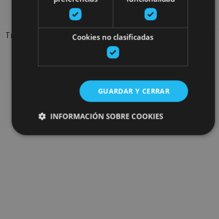
sorties
Trouvez des sorties et des propositions pour compléter votre
Cookies no clasificadas
séjour en Navarre : activités organisées, visites et les
évènements-phares de l'agenda
Allez au navigateur de sorties
GUARDAR Y CERRAR
INFORMACIÓN SOBRE COOKIES
Cookies estrictamente necesarias
Cookies de rendimiento
Cookies de preferencias
Cookies de funcionalidad
Cookies no clasificadas