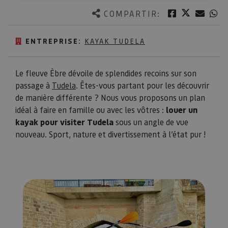
Twitter
Facebook
Corre
W
COMPARTIR:
ENTREPRISE:
KAYAK TUDELA
Le fleuve Èbre dévoile de splendides recoins sur son
passage à
Tudela
. Êtes-vous partant pour les découvrir
de manière différente ? Nous vous proposons un plan
idéal à faire en famille ou avec les vôtres :
louer un
kayak pour visiter Tudela
sous un angle de vue
nouveau. Sport, nature et divertissement à l’état pur !