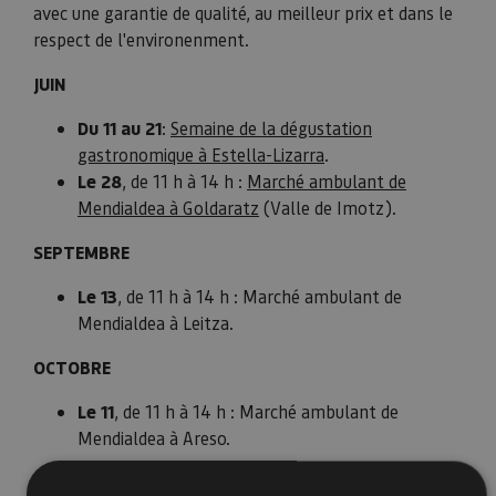
avec une garantie de qualité, au meilleur prix et dans le
respect de l'environenment.​
JUIN
Du 11 au 21
:
Semaine de la dégustation
gastronomique à Estella-Lizarra
.
Le 28
, de 11 h à 14 h :
Marché ambulant de
Mendialdea à Goldaratz
(Valle de Imotz).
SEPTEMBRE
Le 13
, de 11 h à 14 h : Marché ambulant de
Mendialdea à Leitza.
OCTOBRE
Le 11
, de 11 h à 14 h : Marché ambulant de
Mendialdea à Areso.
De plus, certains villages abritent un
marché ambulant