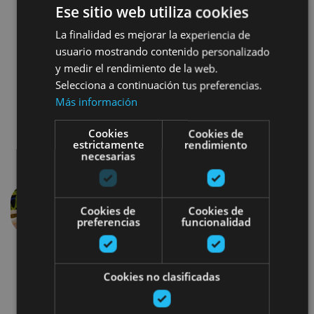
hebdomadaire
où acheter des fruits, légumes,
Ese sitio web utiliza cookies
vêtements, chaussures...
Cliquez ici pour consulter la
La finalidad es mejorar la experiencia de
liste
usuario mostrando contenido personalizado
y medir el rendimiento de la web.
Selecciona a continuación tus preferencias.
Más información
Cookies
Cookies de
estrictamente
rendimiento
necesarias
Cookies de
Cookies de
Précédent
Suivant
preferencias
funcionalidad
Cookies no clasificadas