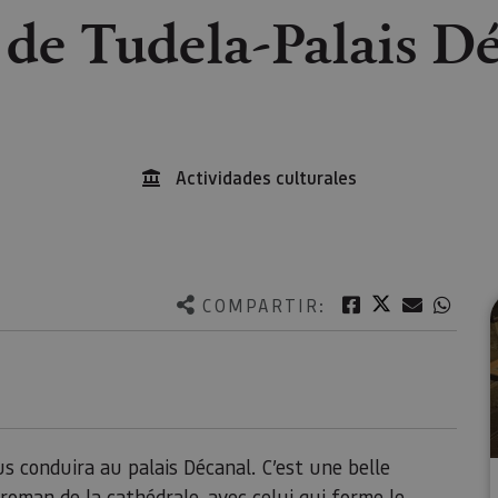
de Tudela-Palais D
Actividades culturales
Twitter
Facebook
Correo e
What
COMPARTIR:
us conduira au palais Décanal. C’est une belle
roman de la cathédrale, avec celui qui forme le