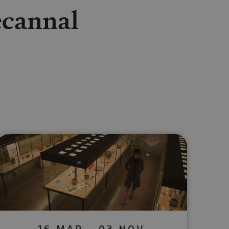
écannal
lectrónico
sApp
16 MAR - 03 NOV