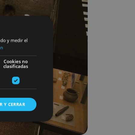
ado y medir el
ón
Cookies no
clasificadas
R Y CERRAR
s de funcionalidad