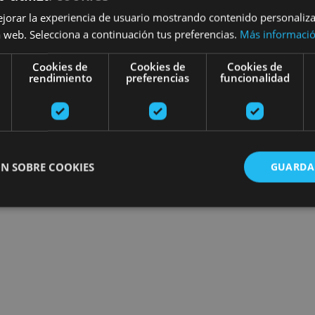
ejorar la experiencia de usuario mostrando contenido personaliz
 web. Selecciona a continuación tus preferencias.
Más informaci
Cookies de
Cookies de
Cookies de
rendimiento
preferencias
funcionalidad
N SOBRE COOKIES
GUARDA
ente necesarias
Cookies de rendimiento
Cookies de preferencias
Cookie
Cookies no clasificadas
ente necesarias permiten la funcionalidad principal del sitio web, como el inicio de ses
l sitio web no se puede utilizar correctamente sin las cookies estrictamente necesarias.
Proveedor
/