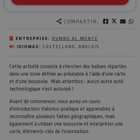
Twitter
Facebook
Corre
W
COMPARTIR:
ENTREPRISE:
RUMBO AL MONTE
IDIOMAS:
CASTELLANO, ANGLAIS
Cette activité consiste à chercher des balises réparties
dans une zone définie au préalable à l’aide d’une carte
et d’une boussole. Mais attention : aucun autre outil
technologique n'est autorisé !
Avant de commencer, vous aurez un cours
d’introduction théorico-pratique et apprendrez à
reconnaître plusieurs failles géographiques, mais
également à utiliser une boussole et interpréter une
carte, éléments-clés de l’orientation.