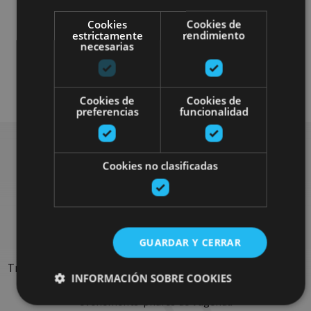
Cookies
Cookies de
estrictamente
rendimiento
necesarias
Senderismo y montaña
Visitas guiadas
Accesibilidad física
Cookies de
Cookies de
preferencias
funcionalidad
Cookies no clasificadas
Rechercher plus de
sorties
GUARDAR Y CERRAR
Trouvez des sorties et des propositions pour compléter votre
INFORMACIÓN SOBRE COOKIES
séjour en Navarre : activités organisées, visites et les
évènements-phares de l'agenda