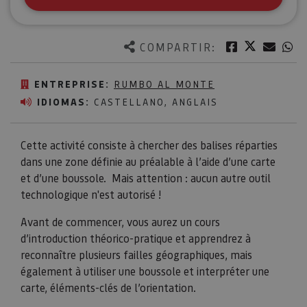
Twitter
Facebook
Corre
W
COMPARTIR:
ENTREPRISE:
RUMBO AL MONTE
IDIOMAS:
CASTELLANO, ANGLAIS
Cette activité consiste à chercher des balises réparties
dans une zone définie au préalable à l’aide d’une carte
et d’une boussole. Mais attention : aucun autre outil
technologique n'est autorisé !
Avant de commencer, vous aurez un cours
d’introduction théorico-pratique et apprendrez à
reconnaître plusieurs failles géographiques, mais
également à utiliser une boussole et interpréter une
carte, éléments-clés de l’orientation.