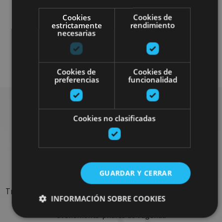
Cookies
Cookies de
estrictamente
rendimiento
necesarias
Senderismo y montaña
Visitas guiadas
Accesibilidad física
Cookies de
Cookies de
preferencias
funcionalidad
Cookies no clasificadas
Rechercher plus de
sorties
GUARDAR Y CERRAR
Trouvez des sorties et des propositions pour compléter votre
INFORMACIÓN SOBRE COOKIES
séjour en Navarre : activités organisées, visites et les
évènements-phares de l'agenda