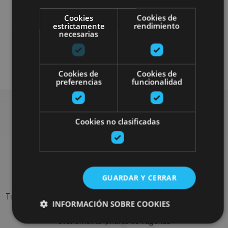
Cookies
Cookies de
estrictamente
rendimiento
necesarias
Senderismo y montaña
Visitas guiadas
Accesibilidad física
Cookies de
Cookies de
preferencias
funcionalidad
Cookies no clasificadas
Rechercher plus de
sorties
GUARDAR Y CERRAR
Trouvez des sorties et des propositions pour compléter votre
INFORMACIÓN SOBRE COOKIES
séjour en Navarre : activités organisées, visites et les
évènements-phares de l'agenda