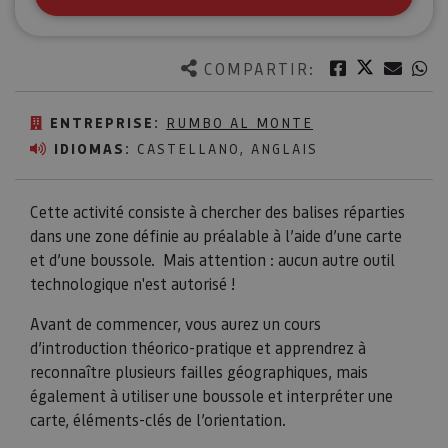
Twitter
Facebook
Corre
W
COMPARTIR:
ENTREPRISE:
RUMBO AL MONTE
IDIOMAS:
CASTELLANO, ANGLAIS
Cette activité consiste à chercher des balises réparties
dans une zone définie au préalable à l’aide d’une carte
et d’une boussole. Mais attention : aucun autre outil
technologique n'est autorisé !
Avant de commencer, vous aurez un cours
d’introduction théorico-pratique et apprendrez à
reconnaître plusieurs failles géographiques, mais
également à utiliser une boussole et interpréter une
carte, éléments-clés de l’orientation.