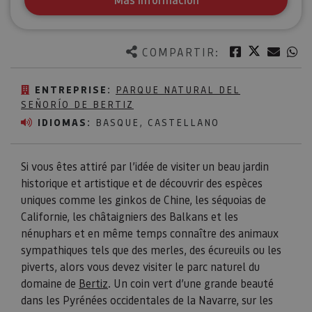
Twitter
Facebook
Corre
W
COMPARTIR:
ENTREPRISE:
PARQUE NATURAL DEL
SEÑORÍO DE BERTIZ
IDIOMAS:
BASQUE, CASTELLANO
Si vous êtes attiré par l’idée de visiter un beau jardin
historique et artistique et de découvrir des espèces
uniques comme les ginkos de Chine, les séquoias de
Californie, les châtaigniers des Balkans et les
nénuphars et en même temps connaître des animaux
sympathiques tels que des merles, des écureuils ou les
piverts, alors vous devez visiter le parc naturel du
domaine de
Bertiz
. Un coin vert d’une grande beauté
dans les Pyrénées occidentales de la Navarre, sur les