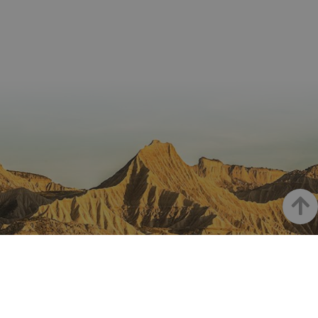
cons
de c
los v
Es n
que 
de c
Cook
Scri
func
corr
JSESSIONID
Sesión
Cook
Oracle
Política
sesi
Corporation
de Privacidad de Google
plat
www.visitnavarra.es
prop
gene
util
sitio
en J
Nor
Haut
se ut
mant
sesi
usua
anón
part
serv
LA NAVARRE SUR INSTAGRAM
COOKIE_SUPPORT
www.visitnavarra.es
1 año
Esta
utili
dete
nave