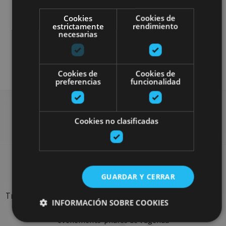
Cookies
Cookies de
estrictamente
rendimiento
necesarias
Otros
Plan disponible para todo el público
Cookies de
Cookies de
preferencias
funcionalidad
Cookies no clasificadas
Rechercher plus de
sorties
GUARDAR Y CERRAR
Trouvez des sorties et des propositions pour compléter votre
INFORMACIÓN SOBRE COOKIES
séjour en Navarre : activités organisées, visites et les
évènements-phares de l'agenda