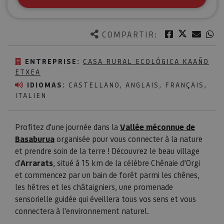
Twitter
Facebook
Corre
W
COMPARTIR:
ENTREPRISE:
CASA RURAL ECOLÓGICA KAAÑO
ETXEA
IDIOMAS:
CASTELLANO, ANGLAIS, FRANÇAIS,
ITALIEN
Profitez d'une journée dans la
Vallée méconnue de
Basaburua
organisée pour vous connecter à la nature
et prendre soin de la terre ! Découvrez le beau village
d'
Arrarats
, situé à 15 km de la célèbre Chênaie d’Orgi
et commencez par un bain de forêt parmi les chênes,
les hêtres et les châtaigniers, une promenade
sensorielle guidée qui éveillera tous vos sens et vous
connectera à l'environnement naturel.