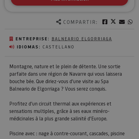
Twitter
Facebook
Corre
W
COMPARTIR:
ENTREPRISE:
BALNEARIO ELGORRIAGA
IDIOMAS:
CASTELLANO
Montagne, nature et le plein de détente. Une sortie
parfaite dans une région de Navarre qui vous laissera
bouche bée. Que diriez-vous d’une visite au Spa
Balneario de Elgorriaga ? Vous serez conquis.
Profitez d’un circuit thermal aux expériences et
sensations multiples, grâce à ses eaux minéro-
médicinales à la plus grande salinité d’Europe.
Piscine avec : nage à contre-courant, cascades, piscine